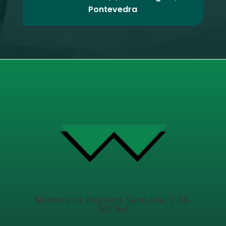
Pontevedra
Número de Registro Sanitario: C-36-
001964