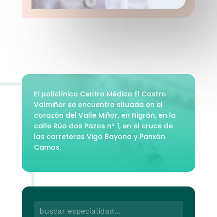
El policlínico Centro Médico El Castro
Valmiñor se encuentra situada en el
corazón del Valle Miñor, en Nigrán, en la
calle Rúa dos Pazos nº 1, en el cruce de
las carreteras Vigo Bayona y Panxón
Camos.