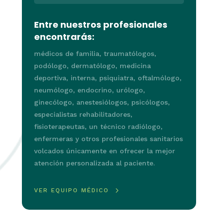
Entre nuestros profesionales
encontrarás:
médicos de familia, traumatólogos,
podólogo, dermatólogo, medicina
deportiva, interna, psiquiatra, oftalmólogo,
neumólogo, endocrino, urólogo,
ginecólogo, anestesiólogos, psicólogos,
especialistas rehabilitadores,
fisioterapeutas, un técnico radiólogo,
enfermeras y otros profesionales sanitarios
volcados únicamente en ofrecer la mejor
atención personalizada al paciente.
VER EQUIPO MÉDICO